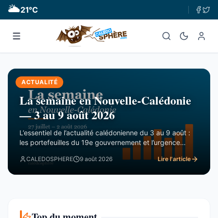
🌥
21
°C
ACTUALITÉ
La semaine en Nouvelle-Calédonie
— 3 au 9 août 2026
L’essentiel de l’actualité calédonienne du 3 au 9 août :
les portefeuilles du 19e gouvernement et l’urgence
financière, le rapport de la CTC sur Nord Avenir, les
CALEDOSPHERE
9 août 2026
Lire l'article
incendies du Mont-Dore, le Betico en panne et le Forum
du Pacifique divisé.
Top du moment