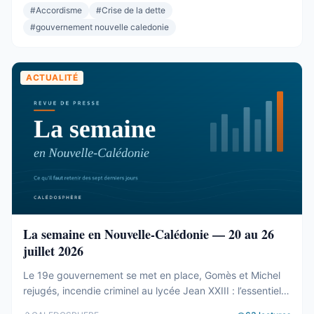
rien. L’alliance de gouvernance entre Les Loyalistes, le
#
Accordisme
#
Crise de la dette
Rassemblement et l’Éveil océanien. L’élection de la
#
gouvernement nouvelle caledonie
présidence et du bureau ...
ACTUALITÉ
La semaine en Nouvelle-Calédonie — 20 au 26
juillet 2026
Le 19e gouvernement se met en place, Gomès et Michel
rejugés, incendie criminel au lycée Jean XXIII : l’essentiel
de la semaine calédonienne.