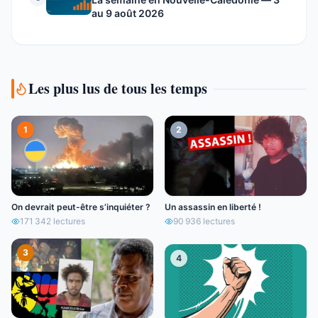
au 9 août 2026
Les plus lus de tous les temps
1
2
On devrait peut-être s’inquiéter ?
Un assassin en liberté !
171 342
lectures
90 936
lectures
3
4