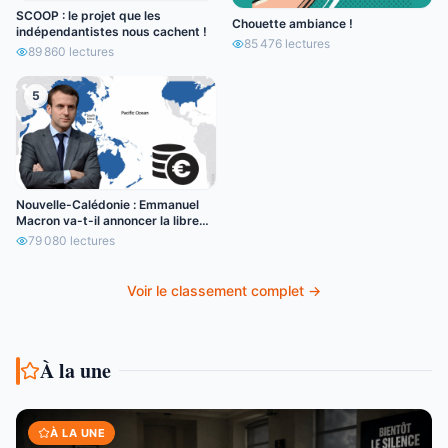
SCOOP : le projet que les
Chouette ambiance !
indépendantistes nous cachent !
85 476
lectures
89 860
lectures
5
Nouvelle-Calédonie : Emmanuel
Macron va-t-il annoncer la libre
circulation de l’euro ?
79 080
lectures
Voir le classement complet →
À la une
À LA UNE