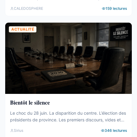
hérite. Tour d’horizon du 27 juillet au 2 août. Un 19e
CALEDOSPHERE
159
lectures
gouvernement, et des comptes qui coincent C’est fait. Le
vendredi 31 juillet, les onze membres du 19e
gouvernement ont été élus au Congrès (abonnés), ...
ACTUALITÉ
Bientôt le silence
Le choc du 28 juin. La disparition du centre. L’élection des
présidents de province. Les premiers discours, vides et
généraux. La mise à l’écart du bloc UC-FLNKS-CCAT, dix-
Sirius
346
lectures
neuf sièges cohérents et pourtant sans aucune prise sur