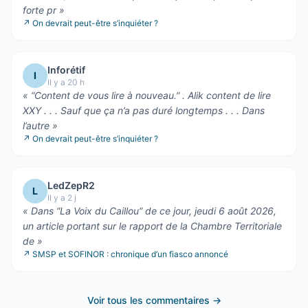
forte pr
»
↗
On devrait peut-être s’inquiéter ?
Inforétif
I
Il y a 20 h
«
“Content de vous lire à nouveau.” . Alik content de lire
XXY . . . Sauf que ça n’a pas duré longtemps . . . Dans
l’autre
»
↗
On devrait peut-être s’inquiéter ?
LedZepR2
L
Il y a 2 j
«
Dans “La Voix du Caillou” de ce jour, jeudi 6 août 2026,
un article portant sur le rapport de la Chambre Territoriale
de
»
↗
SMSP et SOFINOR : chronique d’un fiasco annoncé
Voir tous les commentaires →