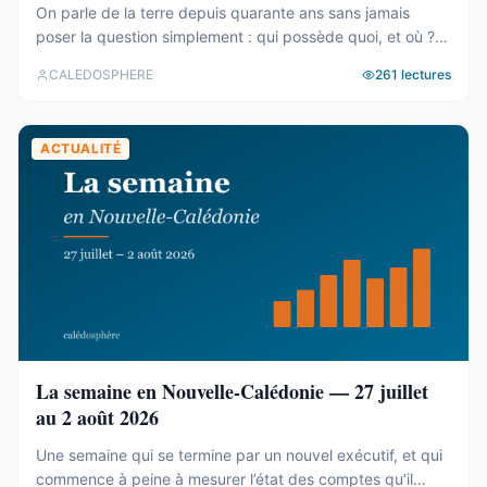
On parle de la terre depuis quarante ans sans jamais
poser la question simplement : qui possède quoi, et où ?
Le cadastre calédonien est en accès libre. Nous avons
CALEDOSPHERE
261
lectures
agrégé ses 77 031 parcelles. Le résultat tient en trois
chiffres — et aucun des trois n’est celui qu’on attend. Trois
blocs, et un malentendu ...
ACTUALITÉ
La semaine en Nouvelle-Calédonie — 27 juillet
au 2 août 2026
Une semaine qui se termine par un nouvel exécutif, et qui
commence à peine à mesurer l’état des comptes qu’il