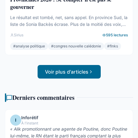
gouverner
Le résultat est tombé, net, sans appel. En province Sud, la
liste de Sonia Backès écrase. Plus de la moitié des voix,
une assemblée provinciale dominée, la droite la plus dure
Sirius
595
lectures
pulvérisée, le centre rayé de la carte. On parlera de raz-
de-marée, et le mot, pour une fois, ne sera pas exagéré.
#
analyse politique
#
congres nouvelle calédonie
#
flnks
Et pourtant. Comptons. ...
Voir plus d'articles
Derniers commentaires
Inforétif
I
À l'instant
«
Alik promotionnant une agente de Poutine, donc Poutine
lui-même, le RN étant le parti français comptant la plus