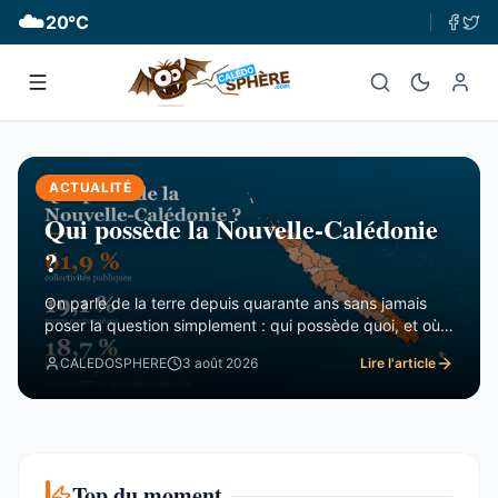
☁️
20
°C
ACTUALITÉ
Qui possède la Nouvelle-Calédonie
?
On parle de la terre depuis quarante ans sans jamais
poser la question simplement : qui possède quoi, et où ?
Le cadastre calédonien est en accès libre. Nous avons
CALEDOSPHERE
3 août 2026
Lire l'article
agrégé ses 77 031 parcelles. Le résultat tient en trois
chiffres — et aucun des trois n’est celui qu’on attend.
Trois blocs, et un malentendu ...
Top du moment