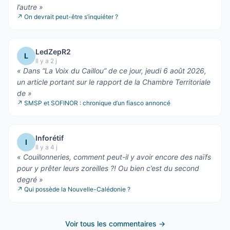
l’autre
»
↗
On devrait peut-être s’inquiéter ?
LedZepR2
L
Il y a 2 j
«
Dans “La Voix du Caillou” de ce jour, jeudi 6 août 2026,
un article portant sur le rapport de la Chambre Territoriale
de
»
↗
SMSP et SOFINOR : chronique d’un fiasco annoncé
Inforétif
I
Il y a 4 j
«
Couillonneries, comment peut-il y avoir encore des naïfs
pour y prêter leurs zoreilles ?! Ou bien c’est du second
degré
»
↗
Qui possède la Nouvelle-Calédonie ?
Voir tous les commentaires →