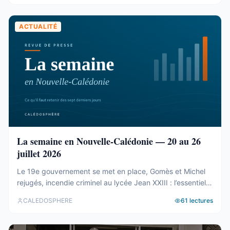
ACTUALITÉ
La semaine en Nouvelle-Calédonie — 20 au 26
juillet 2026
Le 19e gouvernement se met en place, Gomès et Michel
rejugés, incendie criminel au lycée Jean XXIII : l’essentiel
de la semaine calédonienne.
CALEDOSPHERE
61
lectures