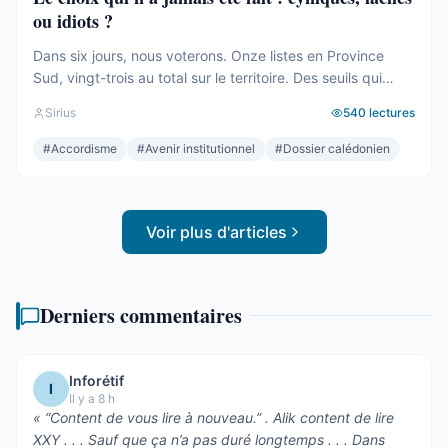
ou idiots ?
Dans six jours, nous voterons. Onze listes en Province
Sud, vingt-trois au total sur le territoire. Des seuils qui
effaceront une partie des voix. Des alliances qui se feront
Sirius
540
lectures
le soir même, dans les couloirs, loin des électeurs. Tout
cela compte. Tout cela a été décrit ici, semaine après
#
Accordisme
#
Avenir institutionnel
#
Dossier calédonien
semaine, depuis des mois. Mais le ...
Voir plus d'articles
Derniers commentaires
Inforétif
I
Il y a 8 h
«
“Content de vous lire à nouveau.” . Alik content de lire
XXY . . . Sauf que ça n’a pas duré longtemps . . . Dans