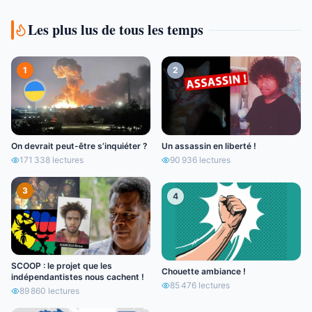
Les plus lus de tous les temps
1
2
On devrait peut-être s’inquiéter ?
Un assassin en liberté !
171 338
lectures
90 936
lectures
3
4
SCOOP : le projet que les
Chouette ambiance !
indépendantistes nous cachent !
85 476
lectures
89 860
lectures