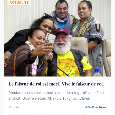
ACTUALITÉ
Le faiseur de roi est mort. Vive le faiseur de roi.
Pendant une semaine, tout le monde a regardé au même
endroit. Quatre sièges. Milakulo Tukumuli. L’Éveil
Océanien. Le faiseur de roi, l’arbitre, celui qui penche et
Sirius
548
lectures
fait basculer. Depuis 2019, la formule était connue : quand