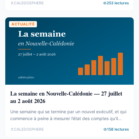
CALEDOSPHERE
253
lectures
agrégé ses 77 031 parcelles. Le résultat tient en trois
chiffres — et aucun des trois n’est celui qu’on attend. Trois
blocs, et un malentendu ...
ACTUALITÉ
La semaine en Nouvelle-Calédonie — 27 juillet
au 2 août 2026
Une semaine qui se termine par un nouvel exécutif, et qui
commence à peine à mesurer l’état des comptes qu’il
hérite. Tour d’horizon du 27 juillet au 2 août. Un 19e
CALEDOSPHERE
158
lectures
gouvernement, et des comptes qui coincent C’est fait. Le
vendredi 31 juillet, les onze membres du 19e