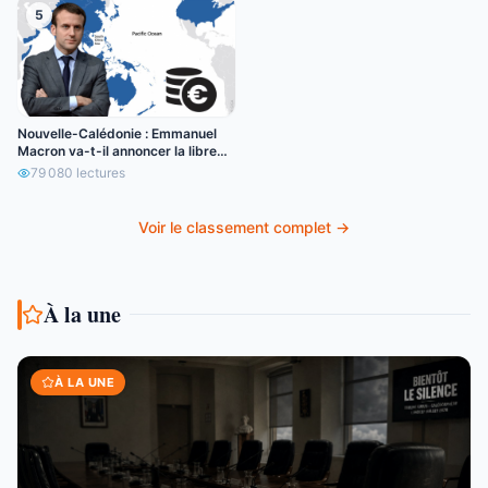
5
Nouvelle-Calédonie : Emmanuel
Macron va-t-il annoncer la libre
circulation de l’euro ?
79 080
lectures
Voir le classement complet →
À la une
À LA UNE