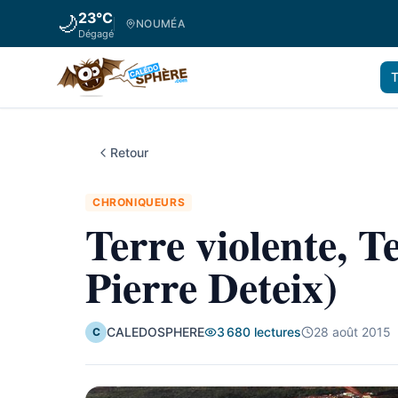
23
°C
🌙
NOUMÉA
Dégagé
T
Retour
CHRONIQUEURS
Terre violente, T
Pierre Deteix)
CALEDOSPHERE
3 680
lectures
28 août 2015
C