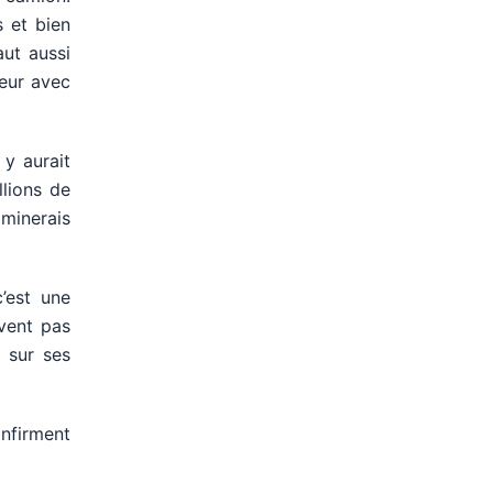
s et bien
aut aussi
neur avec
 y aurait
lions de
 minerais
’est une
vent pas
 sur ses
onfirment