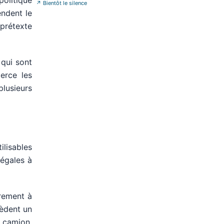
politique
↗
Bientôt le silence
endent le
 prétexte
 qui sont
erce les
plusieurs
ilisables
 égales à
èrement à
sèdent un
r camion.