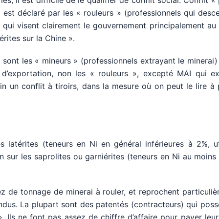
 il est difficile de le qualifier de conflit social. Conflit « 
est déclaré par les « rouleurs » (professionnels qui desc
, qui visent clairement le gouvernement principalement au
érites sur la Chine ».
e sont les « mineurs » (professionnels extrayant le minerai)
 d’exportation, non les « rouleurs », excepté MAI qui ex
n un conflit à tiroirs, dans la mesure où on peut le lire à 
 latérites (teneurs en Ni en général inférieures à 2%, ut
n sur les saprolites ou garniérites (teneurs en Ni au moins
ez de tonnage de minerai à rouler, et reprochent particuli
ndus. La plupart sont des patentés (contracteurs) qui pos
 Ils ne font pas assez de chiffre d’affaire pour payer leu