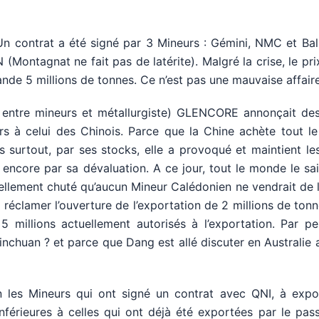
Un contrat a été signé par 3 Mineurs : Gémini, NMC et Ball
 (Montagnat ne fait pas de latérite). Malgré la crise, le pri
nde 5 millions de tonnes. Ce n’est pas une mauvaise affaire
e entre mineurs et métallurgiste) GLENCORE annonçait des
eurs à celui des Chinois. Parce que la Chine achète tout le
s surtout, par ses stocks, elle a provoqué et maintient le
 encore par sa dévaluation. A ce jour, tout le monde le sait
 tellement chuté qu’aucun Mineur Calédonien ne vendrait de l
 réclamer l’ouverture de l’exportation de 2 millions de tonn
 millions actuellement autorisés à l’exportation. Par pe
inchuan ? et parce que Dang est allé discuter en Australie
n les Mineurs qui ont signé un contrat avec QNI, à expor
férieures à celles qui ont déjà été exportées par le pass