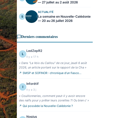
— 27 juillet au 2 août 2026
ACTUALITÉ
La semaine en Nouvelle-Calédonie
5
— 20 au 26 juillet 2026
Derniers commentaires
LedZepR2
L
Il y a 17 h
«
Dans “La Voix du Caillou” de ce jour, jeudi 6 août
2026, un article portant sur le rapport de la Cha
»
↗
SMSP et SOFINOR : chronique d’un fiasco
annoncé
Inforétif
I
Il y a 3 j
«
Couillonneries, comment peut-il y avoir encore
des naïfs pour y prêter leurs zoreilles ?! Ou bien c’
»
↗
Qui possède la Nouvelle-Calédonie ?
Nogius