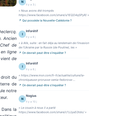
N
Il y a 3 j
«
Nous avons été trompés
https://www.facebook.com/share/v/1EQD4qSPyR/
»
↗
Qui possède la Nouvelle-Calédonie ?
Declercq.
Inforétif
I
Il y a 8 j
u. Ancien
«
à Alik, suite : en fait déja au lendemain de l’invasion
 Chef de
de l’Ukraine par la Russie (de Poutine), les
»
en ligne
↗
On devrait peut-être s’inquiéter ?
 vient de
Inforétif
I
Il y a 8 j
«
https://www.msn.com/fr-fr/actualite/culture/la-
 droit du
chroniqueuse-prorusse-xenia-fedorova-
 terre de
vis%C3%A9e-en-fr
»
↗
On devrait peut-être s’inquiéter ?
ule notre
Nogius
eur.
N
Il y a 10 j
«
Le cousin à nous il a parlé
. Dans la
https://www.facebook.com/share/r/1JJya53tdo/
»