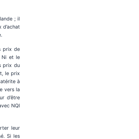
ande ; il
x d’achat
.
 prix de
 Ni et le
s prix du
, le prix
atérite à
e vers la
ur d’être
 avec NQI
ter leur
é. Si les