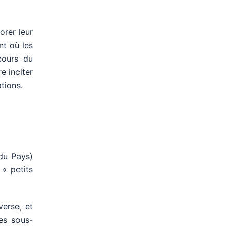
orer leur
nt où les
cours du
e inciter
tions.
 du Pays)
 « petits
verse, et
Les sous-