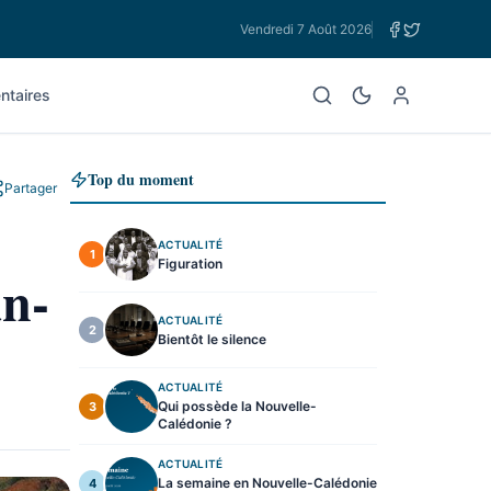
Vendredi 7 Août 2026
taires
Top du moment
Partager
ACTUALITÉ
1
Figuration
an-
ACTUALITÉ
2
Bientôt le silence
ACTUALITÉ
Qui possède la Nouvelle-
3
Calédonie ?
ACTUALITÉ
La semaine en Nouvelle-Calédonie
4