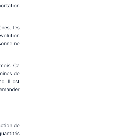
portation
nes, les
évolution
rsonne ne
 mois. Ça
 mines de
e. Il est
 demander
nction de
quantités