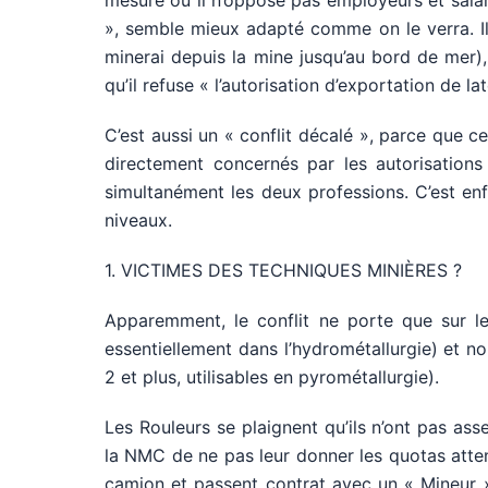
mesure où il n’oppose pas employeurs et salariés,
», semble mieux adapté comme on le verra. Il 
minerai depuis la mine jusqu’au bord de mer)
qu’il refuse « l’autorisation d’exportation de lat
C’est aussi un « conflit décalé », parce que c
directement concernés par les autorisations
simultanément les deux professions. C’est enfi
niveaux.
1. VICTIMES DES TECHNIQUES MINIÈRES ?
Apparemment, le conflit ne porte que sur les
essentiellement dans l’hydrométallurgie) et no
2 et plus, utilisables en pyrométallurgie).
Les Rouleurs se plaignent qu’ils n’ont pas ass
la NMC de ne pas leur donner les quotas atte
camion et passent contrat avec un « Mineur ».