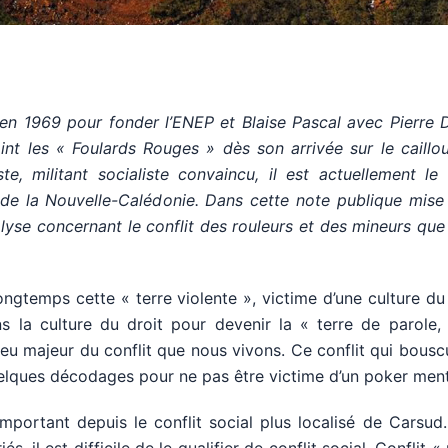
e en 1969 pour fonder l’ENEP et Blaise Pascal avec Pierre 
joint les « Foulards Rouges » dès son arrivée sur le caillo
e, militant socialiste convaincu, il est actuellement le
e la Nouvelle-Calédonie. Dans cette note publique mise 
nalyse concernant le conflit des rouleurs et des mineurs que
ngtemps cette « terre violente », victime d’une culture du
ans la culture du droit pour devenir la « terre de parole,
njeu majeur du conflit que nous vivons. Ce conflit qui bousc
uelques décodages pour ne pas être victime d’un poker ment
important depuis le conflit social plus localisé de Carsud