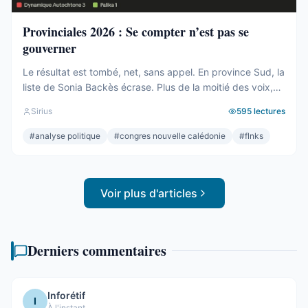
Provinciales 2026 : Se compter n’est pas se
gouverner
Le résultat est tombé, net, sans appel. En province Sud, la
liste de Sonia Backès écrase. Plus de la moitié des voix,
une assemblée provinciale dominée, la droite la plus dure
Sirius
595
lectures
pulvérisée, le centre rayé de la carte. On parlera de raz-
de-marée, et le mot, pour une fois, ne sera pas exagéré.
#
analyse politique
#
congres nouvelle calédonie
#
flnks
Et pourtant. Comptons. ...
Voir plus d'articles
Derniers commentaires
Inforétif
I
À l'instant