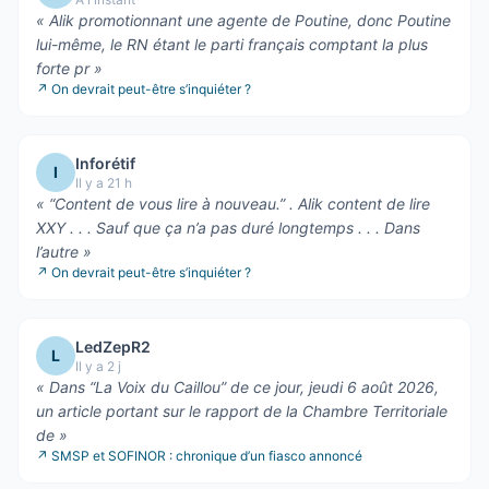
«
Alik promotionnant une agente de Poutine, donc Poutine
lui-même, le RN étant le parti français comptant la plus
forte pr
»
↗
On devrait peut-être s’inquiéter ?
Inforétif
I
Il y a 21 h
«
“Content de vous lire à nouveau.” . Alik content de lire
XXY . . . Sauf que ça n’a pas duré longtemps . . . Dans
l’autre
»
↗
On devrait peut-être s’inquiéter ?
LedZepR2
L
Il y a 2 j
«
Dans “La Voix du Caillou” de ce jour, jeudi 6 août 2026,
un article portant sur le rapport de la Chambre Territoriale
de
»
↗
SMSP et SOFINOR : chronique d’un fiasco annoncé