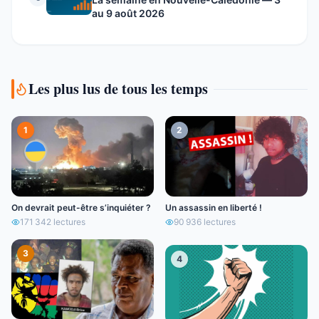
au 9 août 2026
Les plus lus de tous les temps
1
2
On devrait peut-être s’inquiéter ?
Un assassin en liberté !
171 342
lectures
90 936
lectures
3
4