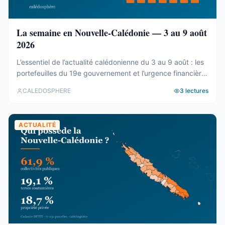
La semaine en Nouvelle-Calédonie — 3 au 9 août
2026
L’essentiel de l’actualité calédonienne du 3 au 9 août : les
portefeuilles du 19e gouvernement et l’urgence financière,
le rapport de la CTC sur Nord Avenir, les incendies du
CALEDOSPHERE
3
lectures
Mont-Dore, le Betico en panne et le Forum du Pacifique
divisé.
ACTUALITÉ