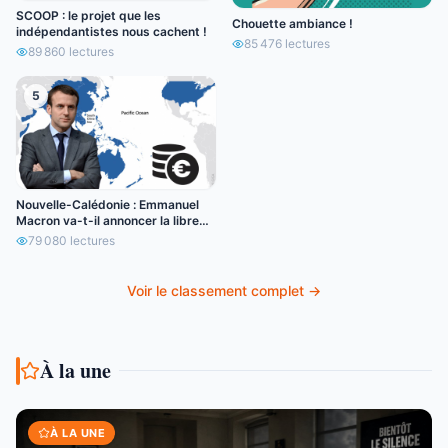
SCOOP : le projet que les
Chouette ambiance !
indépendantistes nous cachent !
85 476
lectures
89 860
lectures
5
Nouvelle-Calédonie : Emmanuel
Macron va-t-il annoncer la libre
circulation de l’euro ?
79 080
lectures
Voir le classement complet →
À la une
À LA UNE