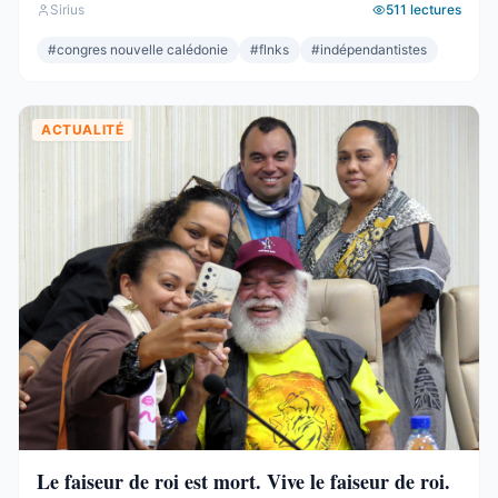
Sirius
511
lectures
respectable – le deuxième bloc de l’hémicycle, plus
important que l’Éveil Océanien, plus important que l’UNI.
#
congres nouvelle calédonie
#
flnks
#
indépendantistes
Et pourtant. Commençons par ce que ces 19 sièges ne ...
ACTUALITÉ
Le faiseur de roi est mort. Vive le faiseur de roi.