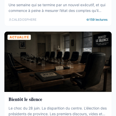
Une semaine qui se termine par un nouvel exécutif, et qui
commence à peine à mesurer l’état des comptes qu’il
hérite. Tour d’horizon du 27 juillet au 2 août. Un 19e
CALEDOSPHERE
159
lectures
gouvernement, et des comptes qui coincent C’est fait. Le
vendredi 31 juillet, les onze membres du 19e
gouvernement ont été élus au Congrès (abonnés), ...
ACTUALITÉ
Bientôt le silence
Le choc du 28 juin. La disparition du centre. L’élection des
présidents de province. Les premiers discours, vides et