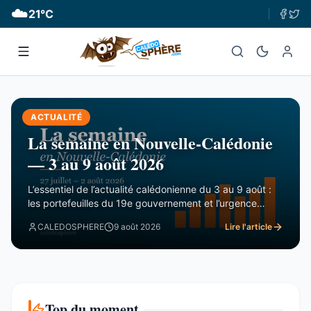
☁️
21
°C
ACTUALITÉ
La semaine en Nouvelle-Calédonie
— 3 au 9 août 2026
L’essentiel de l’actualité calédonienne du 3 au 9 août :
les portefeuilles du 19e gouvernement et l’urgence
financière, le rapport de la CTC sur Nord Avenir, les
CALEDOSPHERE
9 août 2026
Lire l'article
incendies du Mont-Dore, le Betico en panne et le Forum
du Pacifique divisé.
Top du moment