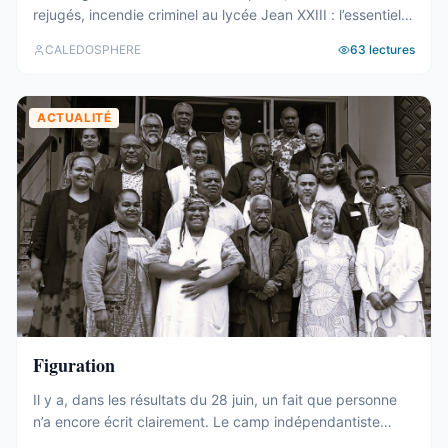
rejugés, incendie criminel au lycée Jean XXIII : l’essentiel
de la semaine calédonienne.
CALEDOSPHERE
63
lectures
ACTUALITÉ
Figuration
Il y a, dans les résultats du 28 juin, un fait que personne
n’a encore écrit clairement. Le camp indépendantiste
obtient 19 sièges au Congrès. Dix-neuf. C’est un chiffre