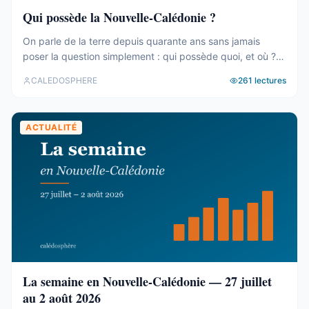
Qui possède la Nouvelle-Calédonie ?
On parle de la terre depuis quarante ans sans jamais
poser la question simplement : qui possède quoi, et où ?
Le cadastre calédonien est en accès libre. Nous avons
CALEDOSPHERE
261
lectures
agrégé ses 77 031 parcelles. Le résultat tient en trois
chiffres — et aucun des trois n’est celui qu’on attend. Trois
blocs, et un malentendu ...
ACTUALITÉ
La semaine en Nouvelle-Calédonie — 27 juillet
au 2 août 2026